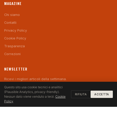
MAGAZINE
Chi siamo
Contatti
Privacy Policy
Cookie Policy
Trasparenza
Correzioni
NEWSLETTER
Ricevi i migliori articoli della settimana.
Questo sito usa cookie tecnici e analitici
ISCRIVITI
(Plausible Analytics, privacy-friendly).
RIFIUTA
ACCETTA
Nessun dato viene venduto a terzi.
Cookie
Policy