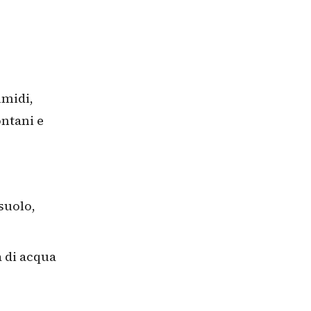
umidi,
ontani e
suolo,
à di acqua