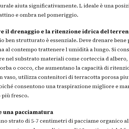
rale aiuta significativamente. L ideale è una posi
attino e ombra nel pomeriggio.
e il drenaggio e la ritenzione idrica del terre
io ben strutturato è essenziale. Deve drenare bene 
ma al contempo trattenere l umidità a lungo. Si cons
e nel substrato materiali come corteccia d albero
orba o cocco, che aumentano la capacità di ritenzio
in vaso, utilizza contenitori di terracotta porosa pi
 poiché consentono una traspirazione migliore e m
o più fresco.
e una pacciamatura
no strato di 5-7 centimetri di pacciame organico al