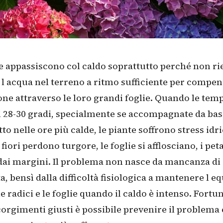
e appassiscono col caldo soprattutto perché non ri
 l acqua nel terreno a ritmo sufficiente per compen
one attraverso le loro grandi foglie. Quando le tem
 28-30 gradi, specialmente se accompagnate da ba
tto nelle ore più calde, le piante soffrono stress idr
 fiori perdono turgore, le foglie si afflosciano, i pet
dai margini. Il problema non nasce da mancanza di 
a, bensì dalla difficoltà fisiologica a mantenere l eq
 le radici e le foglie quando il caldo è intenso. Fort
corgimenti giusti è possibile prevenire il problema 