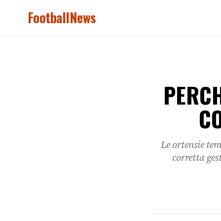
FootballNews
PERCH
CO
Le ortensie tem
corretta ges