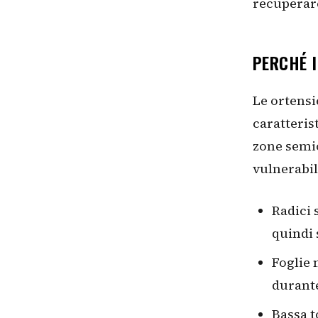
recuperare
PERCHÉ I
Le ortensi
caratteris
zone semi
vulnerabili
Radici 
quindi 
Foglie 
durante
Bassa t