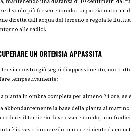
ta, mantenendo una distanza di 10 centimetri dal fu
e il suolo più fresco e umido. La pacciamatura rid
ne diretta dall acqua del terreno e regola le fluttu
ntorno alle radici.
CUPERARE UN ORTENSIA APPASSITA
ortensia mostra già segni di appassimento, non tutto
 fare tempestivamente:
la pianta in ombra completa per almeno 24 ore, se è
a abbondantemente la base della pianta al mattino 
ccedere: il terriccio deve essere umido, non fradic
ianta è in vaso, immergilo in un recipiente d acqua 