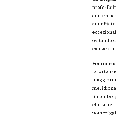
preferibil
ancora bas
annaffiatu
eccezional
evitando d
causare us
Fornire 
Le ortensi
maggiormen
meridional
un ombregg
che scherm
pomeriggio