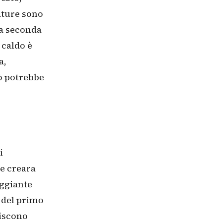
ature sono
na seconda
 caldo è
a,
iò potrebbe
i
le creara
eggiante
e del primo
niscono