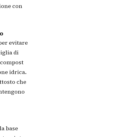
zione con
no
per evitare
iglia di
, compost
ne idrica.
uttosto che
antengono
la base