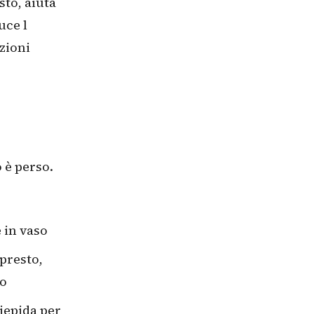
sto, aiuta
uce l
azioni
 è perso.
 in vaso
presto,
io
tiepida per