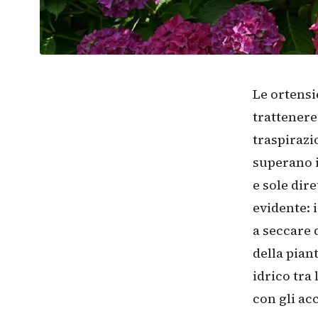
Le ortensi
trattenere
traspirazi
superano i
e sole dire
evidente: i
a seccare 
della piant
idrico tra
con gli ac