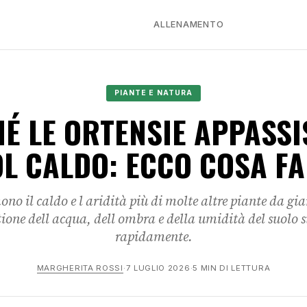
ALLENAMENTO
PIANTE E NATURA
É LE ORTENSIE APPASS
L CALDO: ECCO COSA F
ono il caldo e l aridità più di molte altre piante da g
tione dell acqua, dell ombra e della umidità del suolo 
rapidamente.
MARGHERITA ROSSI
·
7 LUGLIO 2026
·
5 MIN DI LETTURA