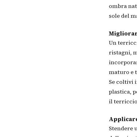
ombra natu
sole del m
Migliorar
Un terricc
ristagni, 
incorporar
maturo e t
Se coltivi 
plastica,
il terricci
Applicar
Stendere u