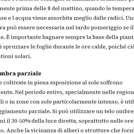
mente prima delle 8 del mattino, quando le temper
se e l acqua viene assorbita meglio dalle radici. U
ra può essere necessaria nel tardo pomeriggio se il
e. È importante bagnare sempre la base della piant
i spruzzare le foglie durante le ore calde, poiché c
tioni solari.
ombra parziale
e coltivate in piena esposizione al sole soffrono
te. Nel periodo estivo, specialmente nelle region
i o in zone con sole particolarmente intenso, è uti
iamento parziale. Si può utilizzare un telo ombr
i il 30-50% della luce diretta, soprattutto nelle or
. Anche la vicinanza di alberi o strutture che for