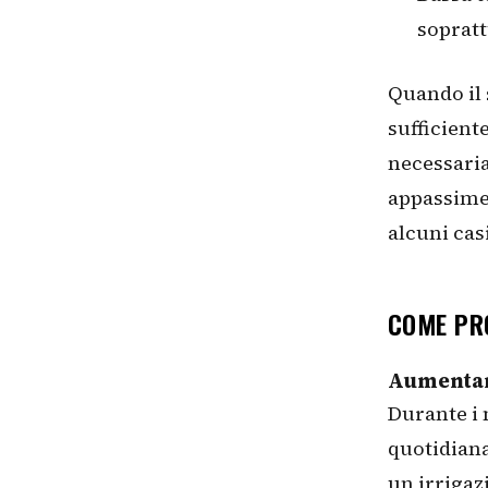
sopratt
Quando il s
sufficient
necessaria
appassiment
alcuni cas
COME PR
Aumentare
Durante i 
quotidiana
un irrigazi