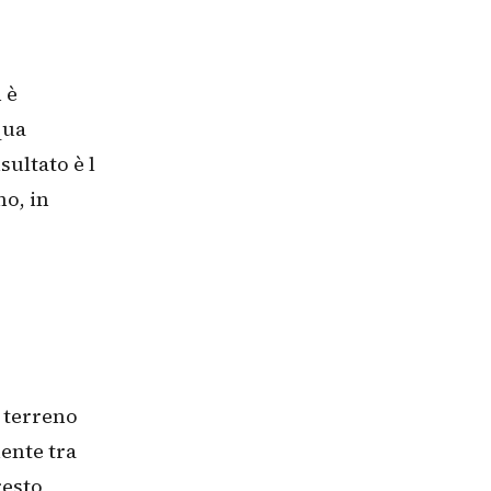
 è
qua
sultato è l
no, in
l terreno
ente tra
resto,