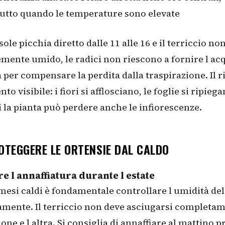
utto quando le temperature sono elevate
ole picchia diretto dalle 11 alle 16 e il terriccio non
emente umido, le radici non riescono a fornire l ac
 per compensare la perdita dalla traspirazione. Il ri
o visibile: i fiori si afflosciano, le foglie si ripiega
i la pianta può perdere anche le infiorescenze.
OTEGGERE LE ORTENSIE DAL CALDO
 l annaffiatura durante l estate
mesi caldi è fondamentale controllare l umidità de
mente. Il terriccio non deve asciugarsi completam
one e l altra. Si consiglia di annaffiare al mattino p