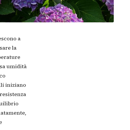
escono a
sare la
perature
ssa umidità
ico
ali iniziano
resistenza
uilibrio
unatamente,
e