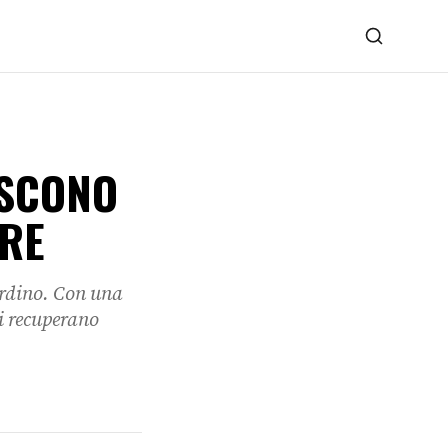
ISCONO
ARE
iardino. Con una
si recuperano