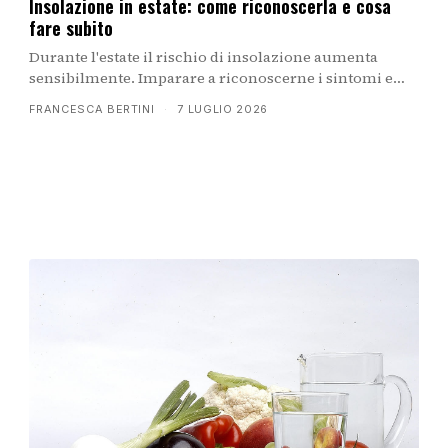
Insolazione in estate: come riconoscerla e cosa
fare subito
Durante l'estate il rischio di insolazione aumenta
sensibilmente. Imparare a riconoscerne i sintomi e
sapere come intervenire subito può fare la differenza
FRANCESCA BERTINI
·
7 LUGLIO 2026
tra un disagio passeggero e un evento più serio.