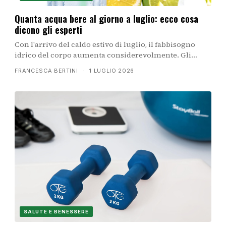
Quanta acqua bere al giorno a luglio: ecco cosa
dicono gli esperti
Con l'arrivo del caldo estivo di luglio, il fabbisogno
idrico del corpo aumenta considerevolmente. Gli
esperti di nutrizione indicano come adattare
FRANCESCA BERTINI
·
1 LUGLIO 2026
l'assunzione di acqua alle condizioni climatiche,
all'attività fisica e alle necessità individuali per
mantenersi in buona salute.
SALUTE E BENESSERE