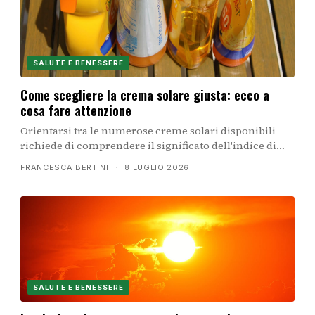
SALUTE E BENESSERE
Come scegliere la crema solare giusta: ecco a
cosa fare attenzione
Orientarsi tra le numerose creme solari disponibili
richiede di comprendere il significato dell'indice di
protezione, le differenze tra filtri fisici e chimici, e
FRANCESCA BERTINI
·
8 LUGLIO 2026
come adattare la scelta alle proprie esigenze cutanee.
SALUTE E BENESSERE