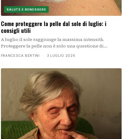
SALUTE E BENESSERE
Come proteggere la pelle dal sole di luglio: i
consigli utili
A luglio il sole raggiunge la massima intensità.
Proteggere la pelle non è solo una questione di
estetica, ma di prevenzione della salute: ecco come
FRANCESCA BERTINI
·
3 LUGLIO 2026
farlo in modo consapevole e pratico.