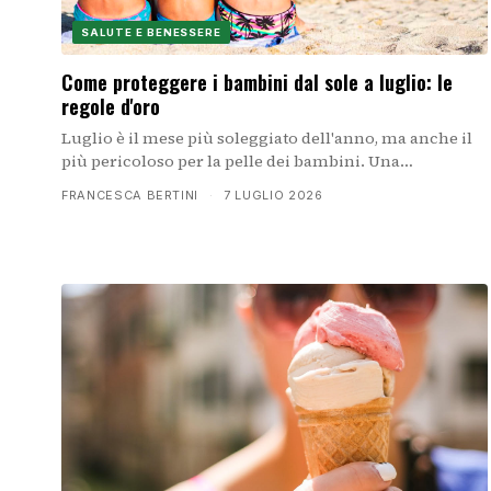
SALUTE E BENESSERE
Come proteggere i bambini dal sole a luglio: le
regole d'oro
Luglio è il mese più soleggiato dell'anno, ma anche il
più pericoloso per la pelle dei bambini. Una
protezione consapevole e costante, dal filtro solare
FRANCESCA BERTINI
·
7 LUGLIO 2026
all'abbigliamento, riduce i rischi e permette ai piccoli
di giocare serenamente all'aperto.