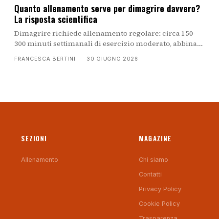
Quanto allenamento serve per dimagrire davvero?
La risposta scientifica
Dimagrire richiede allenamento regolare: circa 150-
300 minuti settimanali di esercizio moderato, abbinati
a esercizi di forza e una dieta equilibrata. Scopri come
FRANCESCA BERTINI
·
30 GIUGNO 2026
iniziare e quali errori evitare.
SEZIONI
MAGAZINE
Allenamento
Chi siamo
Contatti
Privacy Policy
Cookie Policy
Trasparenza