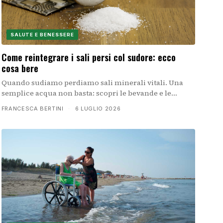
SALUTE E BENESSERE
Come reintegrare i sali persi col sudore: ecco
cosa bere
Quando sudiamo perdiamo sali minerali vitali. Una
semplice acqua non basta: scopri le bevande e le
strategie giuste per mantenere l'equilibrio elettrolitico
FRANCESCA BERTINI
·
6 LUGLIO 2026
durante lo sport e il caldo.