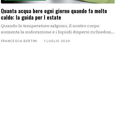
Quanta acqua bere ogni giorno quando fa molto
caldo: la guida per l estate
Quando le temperature salgono, il nostro corpo
aumenta la sudorazione e i liquidi dispersi richiedono
una reintegrazione consapevole. Non esiste una
FRANCESCA BERTINI
·
1 LUGLIO 2026
formula universale, ma alcuni criteri semplici aiutano
a bere la giusta quantità di acqua anche durante le
ondate di caldo.