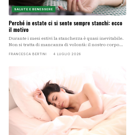
SALUTE E BENESSERE
Perché in estate ci si sente sempre stanchi: ecco
il motivo
Durante i mesi estivi la stanchezza è quasi inevitabile.
Non si tratta di mancanza di volontà: il nostro corpo
subisce veri e propri cambiamenti fisiologici che lo
FRANCESCA BERTINI
·
4 LUGLIO 2026
affaticano. Ecco perché succede e come affrontarlo.