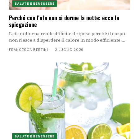
SALUTE E BENESSERE
Perché con l'afa non si dorme la notte: ecco la
spiegazione
L'afa notturna rende difficile il riposo perché il corpo
non riesce a disperdere il calore in modo efficiente.
Scopri i meccanismi biologici che disturbano il sonno
FRANCESCA BERTINI
·
2 LUGLIO 2026
e i rimedi concreti per dormire durante le notti più
calde.
SALUTE E BENESSERE