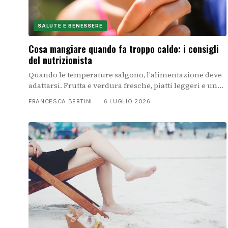
SALUTE E BENESSERE
Cosa mangiare quando fa troppo caldo: i consigli
del nutrizionista
Quando le temperature salgono, l'alimentazione deve
adattarsi. Frutta e verdura fresche, piatti leggeri e una
corretta idratazione diventano fondamentali per
FRANCESCA BERTINI
·
6 LUGLIO 2026
proteggere la salute e mantenere le prestazioni fisiche.