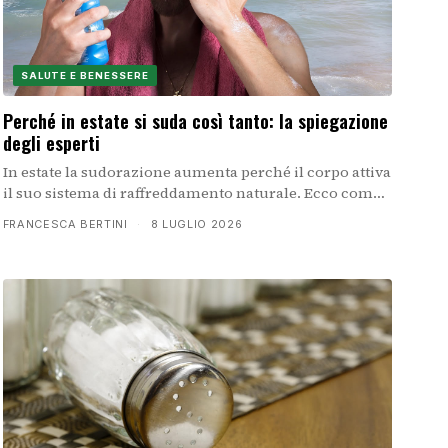
SALUTE E BENESSERE
Perché in estate si suda così tanto: la spiegazione
degli esperti
In estate la sudorazione aumenta perché il corpo attiva
il suo sistema di raffreddamento naturale. Ecco come
funziona la termoregolazione e perché sudiamo più
FRANCESCA BERTINI
·
8 LUGLIO 2026
del solito quando fa caldo.