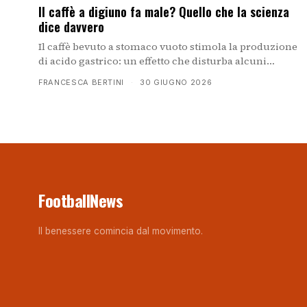
Il caffè a digiuno fa male? Quello che la scienza
dice davvero
Il caffè bevuto a stomaco vuoto stimola la produzione
di acido gastrico: un effetto che disturba alcuni
soggetti più di altri. Non è un male assoluto, ma
FRANCESCA BERTINI
·
30 GIUGNO 2026
dipende dalla sensibilità individuale e dalle proprie
abitudini digestive.
FootballNews
Il benessere comincia dal movimento.