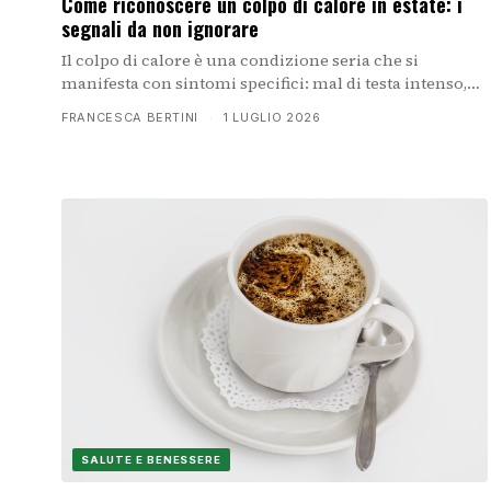
Come riconoscere un colpo di calore in estate: i
segnali da non ignorare
Il colpo di calore è una condizione seria che si
manifesta con sintomi specifici: mal di testa intenso,
confusione, vertigini, pelle rovente e assenza di
FRANCESCA BERTINI
·
1 LUGLIO 2026
sudore. Imparare a riconoscerli è fondamentale per
intervenire tempestivamente durante i giorni più caldi
dell'estate.
SALUTE E BENESSERE