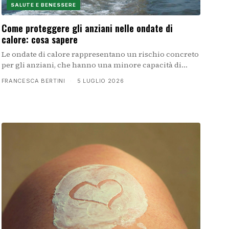
SALUTE E BENESSERE
Come proteggere gli anziani nelle ondate di
calore: cosa sapere
Le ondate di calore rappresentano un rischio concreto
per gli anziani, che hanno una minore capacità di
regolare la temperatura corporea. Scopri come
FRANCESCA BERTINI
·
5 LUGLIO 2026
riconoscere i sintomi di sofferenza termica e quali
precauzioni adottare.