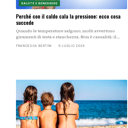
SALUTE E BENESSERE
Perché con il caldo cala la pressione: ecco cosa
succede
Quando le temperature salgono, molti avvertono
giramenti di testa e stanchezza. Non è casualità: il
caldo provoca una caduta della pressione arteriosa
FRANCESCA BERTINI
·
9 LUGLIO 2026
attraverso meccanismi fisiologici precisi. Ecco perché
accade e come adattarsi.