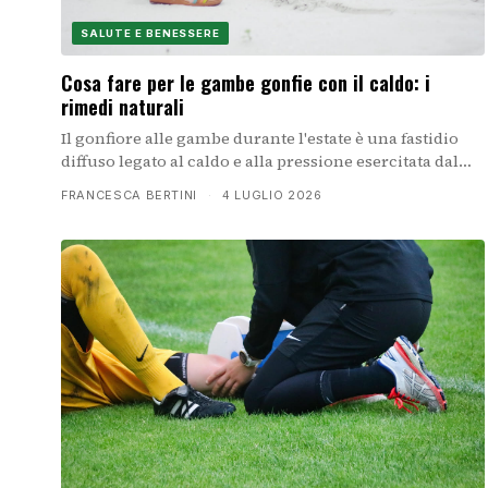
SALUTE E BENESSERE
Cosa fare per le gambe gonfie con il caldo: i
rimedi naturali
Il gonfiore alle gambe durante l'estate è una fastidio
diffuso legato al caldo e alla pressione esercitata dal
sangue nelle vene. Ecco come affrontarlo con metodi
FRANCESCA BERTINI
·
4 LUGLIO 2026
naturali e abitudini quotidiane efficaci.