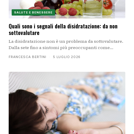
SALUTE E BENESSERE
Quali sono i segnali della disidratazione: da non
sottovalutare
La disidratazione non è un problema da sottovalutare.
Dalla sete fino a sintomi più preoccupanti come
vertigini e confusione mentale, il nostro corpo invia
FRANCESCA BERTINI
·
5 LUGLIO 2026
messaggi importanti che meritano attenzione
immediata.