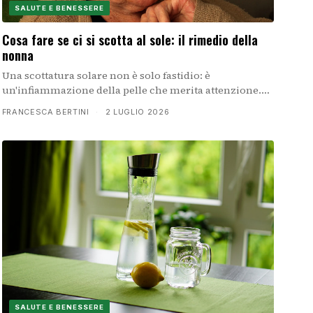
SALUTE E BENESSERE
Cosa fare se ci si scotta al sole: il rimedio della
nonna
Una scottatura solare non è solo fastidio: è
un'infiammazione della pelle che merita attenzione.
Scopri come curarla con i rimedi che le nonne
FRANCESCA BERTINI
·
2 LUGLIO 2026
consigliavano da sempre, oggi confermati dalla
medicina moderna.
SALUTE E BENESSERE