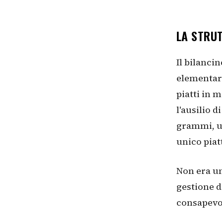
LA STRU
Il bilanci
elementare
piatti in 
l'ausilio 
grammi, un
unico piat
Non era un
gestione d
consapevo