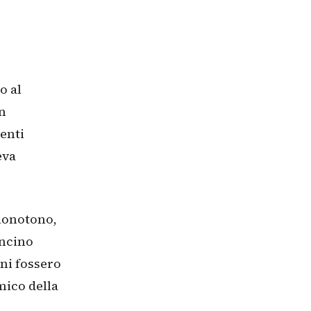
o al
n
ienti
eva
 monotono,
ancino
oni fossero
mico della