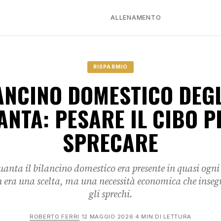
ALLENAMENTO
RISPARMIO
LANCINO DOMESTICO DEGL
ANTA: PESARE IL CIBO P
SPRECARE
anta il bilancino domestico era presente in quasi ogni
on era una scelta, ma una necessità economica che inse
gli sprechi.
ROBERTO FERRI
·
12 MAGGIO 2026
·
4 MIN DI LETTURA