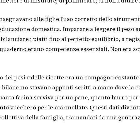
mettere di misurare, di pianificare, di non buttare 
nsegnavano alle figlie l'uso corretto dello strume
'educazione domestica. Imparare a leggere il peso 
 bilanciare i piatti fino al perfetto equilibrio, a regis
 quaderno erano competenze essenziali. Non era sc
o dei pesi e delle ricette era un compagno costante 
 bilancino stavano appunti scritti a mano dove la c
anta farina serviva per un pane, quanto burro per
anto zucchero per le marmellate. Questi dati diven
llettiva della famiglia, tramandati da una genera