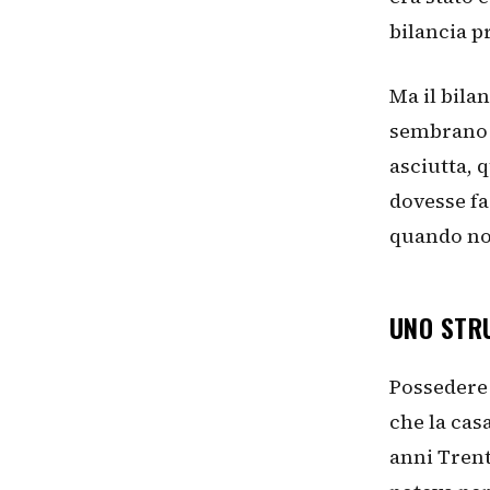
bilancia p
Ma il bila
sembrano b
asciutta, 
dovesse fa
quando no
UNO STR
Possedere 
che la cas
anni Trent