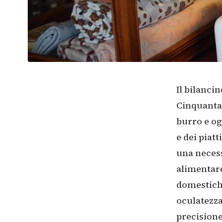
Il bilanci
Cinquanta.
burro e og
e dei piatt
una necess
alimentare
domestiche
oculatezza
precisione