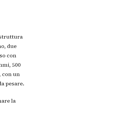
struttura
no, due
eso con
ammi, 500
, con un
da pesare.
are la