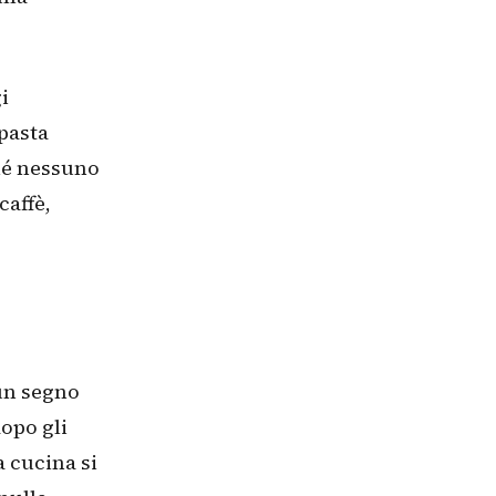
i
 pasta
hé nessuno
caffè,
un segno
opo gli
a cucina si