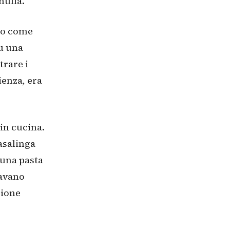
nulla.
nto come
su una
trare i
ienza, era
in cucina.
asalinga
 una pasta
tavano
zione