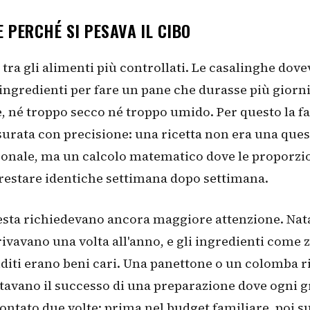
 PERCHÉ SI PESAVA IL CIBO
a tra gli alimenti più controllati. Le casalinghe dov
 ingredienti per fare un pane che durasse più giorn
 né troppo secco né troppo umido. Per questo la f
urata con precisione: una ricetta non era una ques
sonale, ma un calcolo matematico dove le proporzi
restare identiche settimana dopo settimana.
 festa richiedevano ancora maggiore attenzione. Nat
ivavano una volta all'anno, e gli ingredienti come 
diti erano beni cari. Una panettone o un colomba ri
tavano il successo di una preparazione dove ogni
contato due volte: prima nel budget familiare, poi su