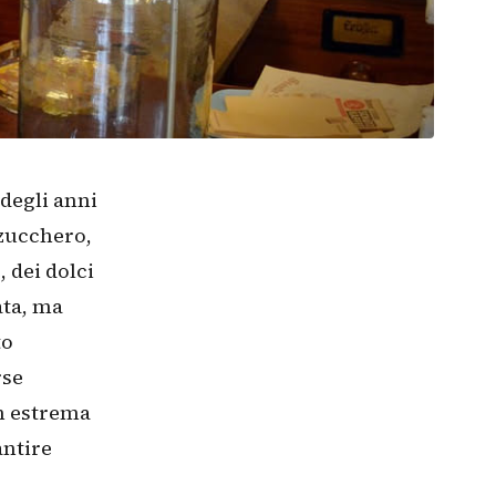
 degli anni
 zucchero,
 dei dolci
ata, ma
to
rse
on estrema
antire