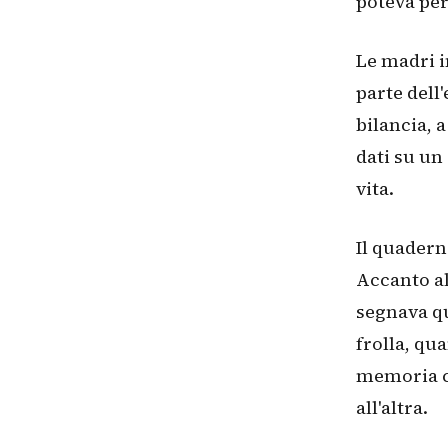
poteva per
Le madri i
parte dell
bilancia, a
dati su un
vita.
Il quadern
Accanto al
segnava qu
frolla, qu
memoria co
all'altra.