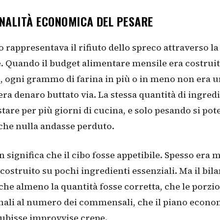
ONALITÀ ECONOMICA DEL PESARE
no rappresentava il rifiuto dello spreco attraverso la
. Quando il budget alimentare mensile era costruit
 ogni grammo di farina in più o in meno non era u
 era denaro buttato via. La stessa quantità di ingred
tare per più giorni di cucina, e solo pesando si pot
che nulla andasse perduto.
 significa che il cibo fosse appetibile. Spesso era
, costruito su pochi ingredienti essenziali. Ma il bil
che almeno la quantità fosse corretta, che le porzi
ali al numero dei commensali, che il piano econo
ubisse improvvise crepe.