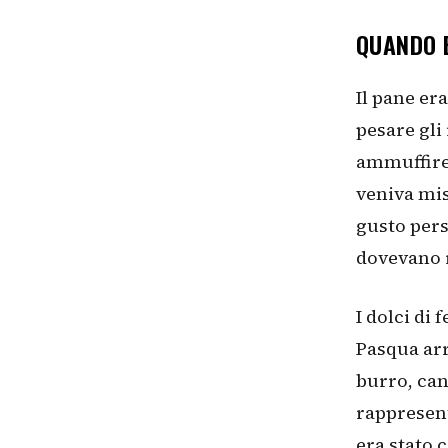
QUANDO E
Il pane er
pesare gli
ammuffire,
veniva mis
gusto per
dovevano 
I dolci di
Pasqua arr
burro, can
rappresen
era stato 