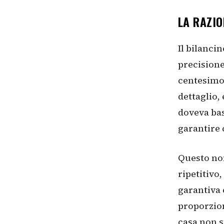
LA RAZI
Il bilanci
precisione
centesimo,
dettaglio,
doveva bas
garantire 
Questo non
ripetitivo
garantiva 
proporzion
casa non s