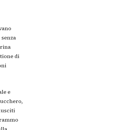
evano
i senza
arina
tione di
oni
ale e
zucchero,
usciti
 grammo
lla