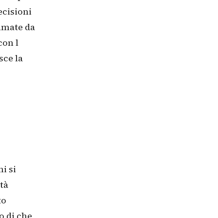
ecisioni
ammate da
con l
sce la
i si
tà
to
o di che