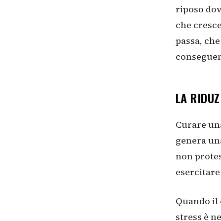
riposo dov
che cresce
passa, che
conseguen
LA RIDUZ
Curare una
genera una
non protes
esercitar
Quando il 
stress è n