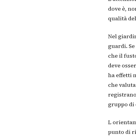
dove è, no
qualità del
Nel giardi
guardi. Se 
che il fus
deve osser
ha effetti 
che valuta
registrano
gruppo di 
L orientam
punto di r