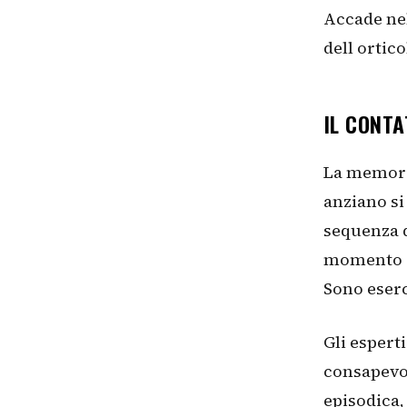
Accade nel
dell ortico
IL CONTA
La memori
anziano si
sequenza d
momento de
Sono eserc
Gli espert
consapevol
episodica,