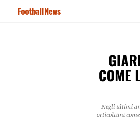
FootballNews
GIAR
COME L
Negli ultimi an
orticoltura come 