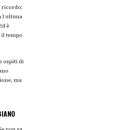
 ricordo:
 l ultima
Ed è
 il tempo
 ospiti di
rano
gione, ma
BIANO
Se non sa