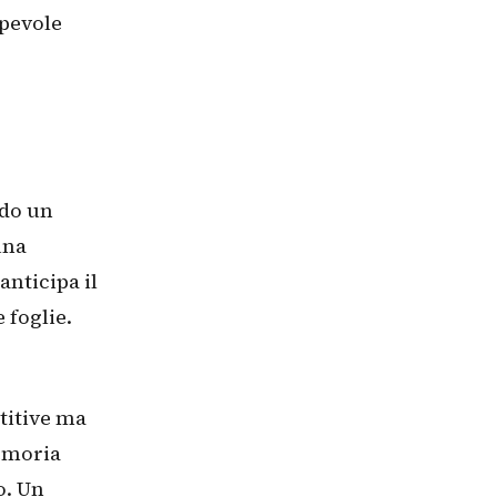
apevole
do un
una
anticipa il
 foglie.
etitive ma
memoria
o. Un