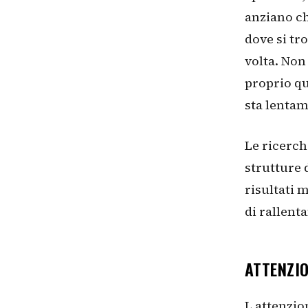
anziano ch
dove si tr
volta. Non
proprio qu
sta lenta
Le ricerch
strutture 
risultati 
di rallent
ATTENZI
L attenzio