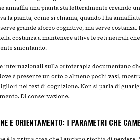
e annaffia una pianta sta letteralmente creando un
ova la pianta, come si chiama, quando l ha annaffiata
 serve grande sforzo cognitivo, ma serve costanza. 
ella costanza a mantenere attive le reti neurali che
mente smontando.
e internazionali sulla ortoterapia documentano che
dove è presente un orto o almeno pochi vasi, most
migliori nei test di cognizione. Non si parla di guari
amento. Di conservazione.
ONE E ORIENTAMENTO: I PARAMETRI CHE CAM
ne è la prima cosa che l anziano rischia di perdere. 