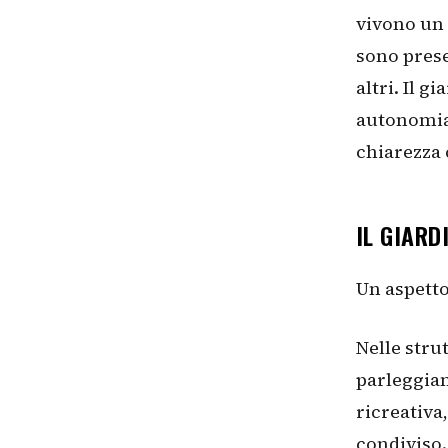
vivono un 
sono prese 
altri. Il g
autonomia 
chiarezza 
IL GIARD
Un aspetto
Nelle stru
parleggian
ricreativ
condiviso.