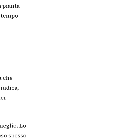
 pianta
l tempo
a che
iudica,
ter
meglio. Lo
poso spesso