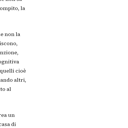
compito, la
se non la
liscono,
enzione,
ognitiva
 quelli cioè
ando altri,
to al
rea un
casa di