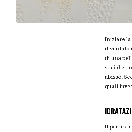
Iniziare l
diventato 
di una pel
social e q
abisso. Sc
quali inve
IDRATAZI
Il primo b