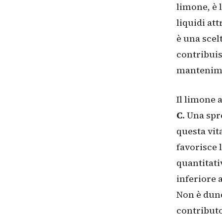
limone, è 
liquidi att
è una scel
contribuis
mantenimen
Il limone
C
. Una sp
questa vit
favorisce 
quantitati
inferiore 
Non è dunq
contributo