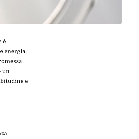
e è
re energia,
 promessa
o un
abitudine e
nza