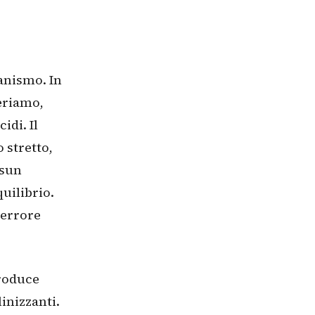
ganismo. In
geriamo,
idi. Il
 stretto,
ssun
uilibrio.
 errore
produce
inizzanti.