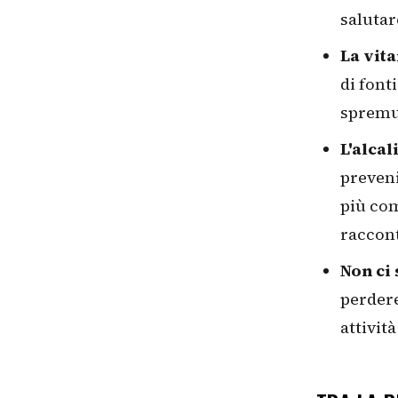
salutar
La vit
di font
spremut
L'alca
preveni
più com
raccon
Non ci
perdere
attività