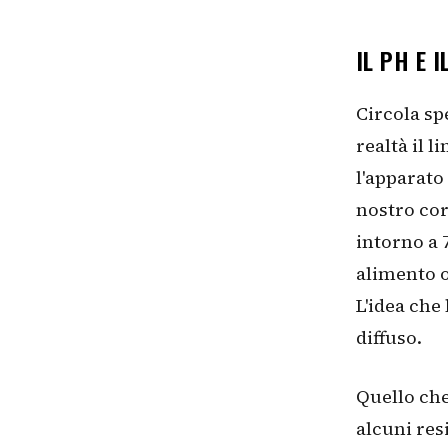
IL PH E 
Circola sp
realtà il 
l'apparato 
nostro cor
intorno a 
alimento o
L'idea che
diffuso.
Quello che
alcuni res