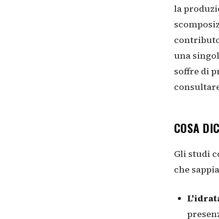
la produzi
scomposizi
contributo
una singol
soffre di 
consultare
COSA DI
Gli studi 
che sappia
L'idra
presenz