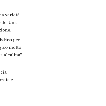
na varietà
erde. Una
zione.
istico
per
ogico molto
a alcalina"
ccia
brata e