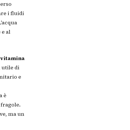
perso
e i fluidi
L'acqua
 e al
vitamina
utile di
nitario e
a è
 fragole.
ive, ma un