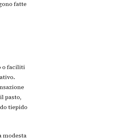
gono fatte
o faciliti
ativo.
ensazione
l pasto,
do tiepido
ra modesta