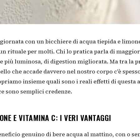
a giornata con un bicchiere di acqua tiepida e limon
un rituale per molti. Chi lo pratica parla di maggio
le più luminosa, di digestion migliorata. Ma tra la
uello che accade davvero nel nostro corpo c'è spess
opriamo insieme quali sono i reali effetti di questa 
ce sono semplici credenze.
ONE E VITAMINA C: I VERI VANTAGGI
eneficio genuino di bere acqua al mattino, con o se