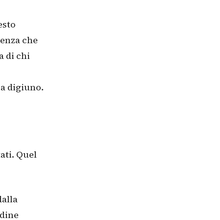
esto
denza che
a di chi
 a digiuno.
ati. Quel
alla
udine