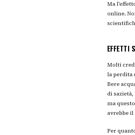
Ma l'effet
online. No
scientific
EFFETTI 
Molti cred
la perdita
Bere acqu
di sazietà
ma questo 
avrebbe il
Per quanto