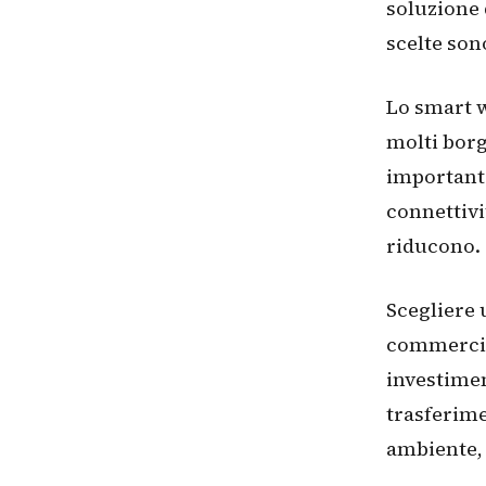
soluzione 
scelte son
Lo smart w
molti borg
importante
connettivi
riducono.
Scegliere 
commercio
investimen
trasferime
ambiente, 