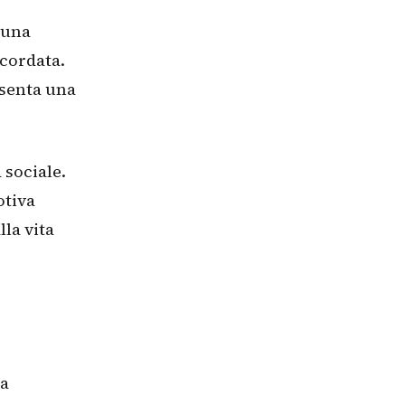
 una
icordata.
esenta una
 sociale.
otiva
lla vita
na