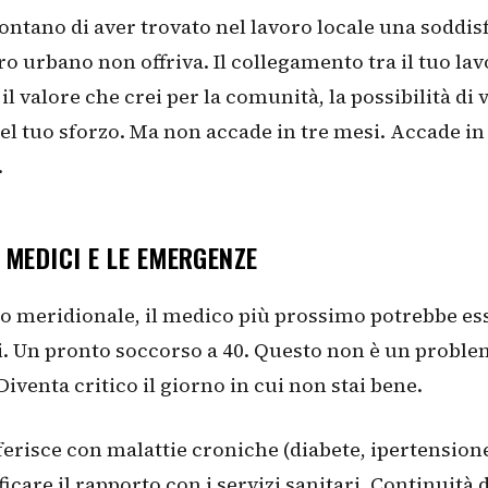
ontano di aver trovato nel lavoro locale una soddis
ro urbano non offriva. Il collegamento tra il tuo lavo
 il valore che crei per la comunità, la possibilità di 
del tuo sforzo. Ma non accade in tre mesi. Accade in 
.
I MEDICI E LE EMERGENZE
o meridionale, il medico più prossimo potrebbe ess
. Un pronto soccorso a 40. Questo non è un proble
Diventa critico il giorno in cui non stai bene.
sferisce con malattie croniche (diabete, ipertension
icare il rapporto con i servizi sanitari. Continuità 