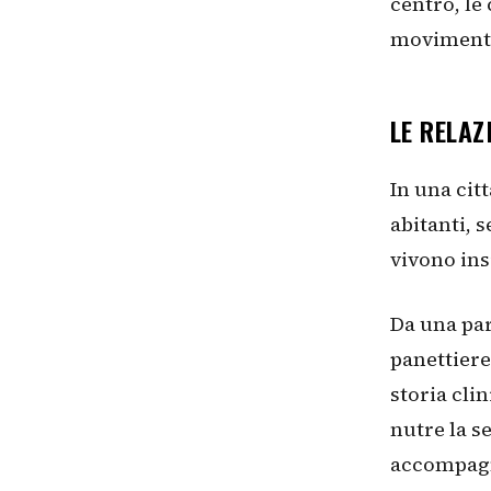
centro, le
movimento 
LE RELAZ
In una cit
abitanti, 
vivono in
Da una par
panettiere
storia cli
nutre la s
accompagn