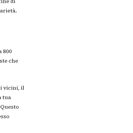
ine di
arietà.
a 800
ste che
vicini, il
a tua
. Questo
esso