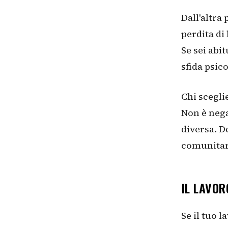
Dall'altra
perdita di
Se sei abi
sfida psic
Chi scegli
Non è nega
diversa. D
comunitari
IL LAVOR
Se il tuo l