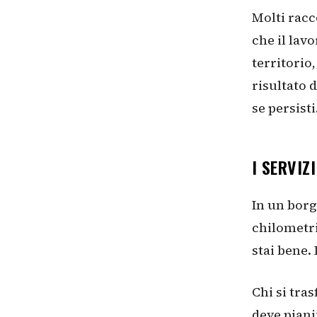
Molti racc
che il lavo
territorio,
risultato 
se persisti
I SERVIZ
In un borg
chilometri
stai bene. 
Chi si tra
deve pianif