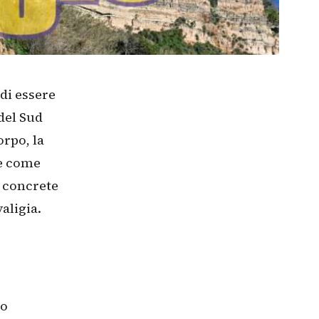
 di essere
del Sud
orpo, la
 e come
 concrete
aligia.
lo