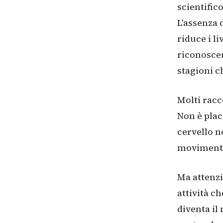
scientifico
L'assenza d
riduce i li
riconoscere
stagioni c
Molti racc
Non è plac
cervello n
moviment
Ma attenzi
attività c
diventa il 