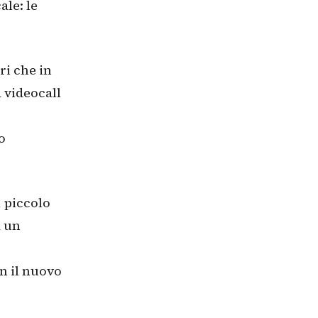
ale: le
ri che in
a videocall
o
, piccolo
a un
n il nuovo