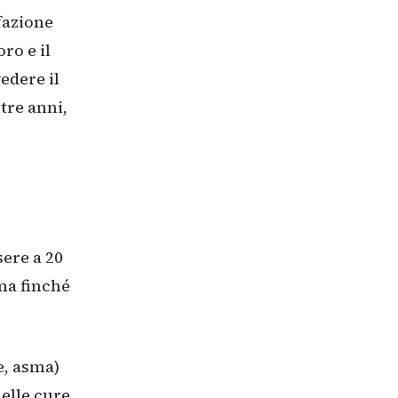
fazione
ro e il
vedere il
tre anni,
ere a 20
ma finché
e, asma)
delle cure,