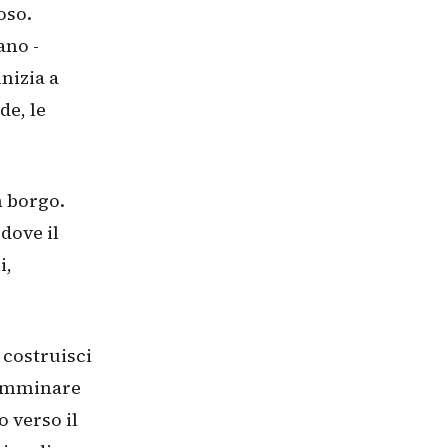
oso.
ano -
inizia a
de, le
n borgo.
dove il
i,
 costruisci
 camminare
o verso il